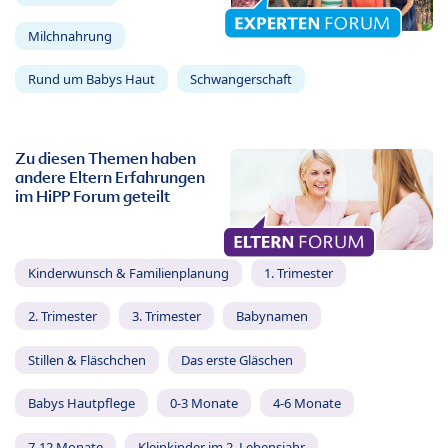
Milchnahrung
Rund um Babys Haut
Schwangerschaft
Zu diesen Themen haben
andere Eltern Erfahrungen
im HiPP Forum geteilt
Kinderwunsch & Familienplanung
1. Trimester
2. Trimester
3. Trimester
Babynamen
Stillen & Fläschchen
Das erste Gläschen
Babys Hautpflege
0-3 Monate
4-6 Monate
7-12 Monate
Kleinkinder im 2. Lebensjahr