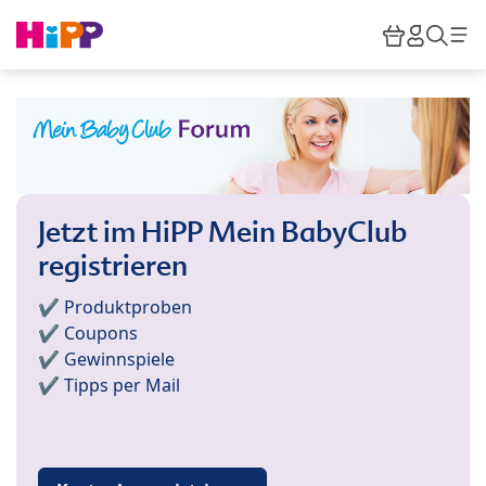
Skip to main content
Warenkor
HiPP M
Such
Jetzt im HiPP Mein BabyClub
registrieren
✔️ Produktproben
✔️ Coupons
✔️ Gewinnspiele
✔️ Tipps per Mail