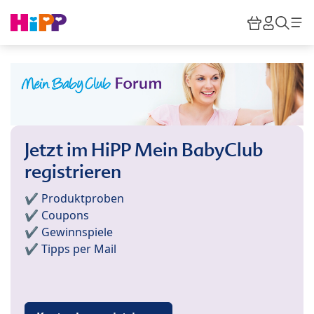
Skip to main content
Warenkor
HiPP M
Such
Jetzt im HiPP Mein BabyClub
registrieren
✔️ Produktproben
✔️ Coupons
✔️ Gewinnspiele
✔️ Tipps per Mail