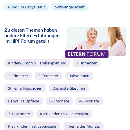
Rund um Babys Haut
Schwangerschaft
Zu diesen Themen haben
andere Eltern Erfahrungen
im HiPP Forum geteilt
Kinderwunsch & Familienplanung
1. Trimester
2. Trimester
3. Trimester
Babynamen
Stillen & Fläschchen
Das erste Gläschen
Babys Hautpflege
0-3 Monate
4-6 Monate
7-12 Monate
Kleinkinder im 2. Lebensjahr
Kleinkinder im 3. Lebensjahr
Thema des Monats