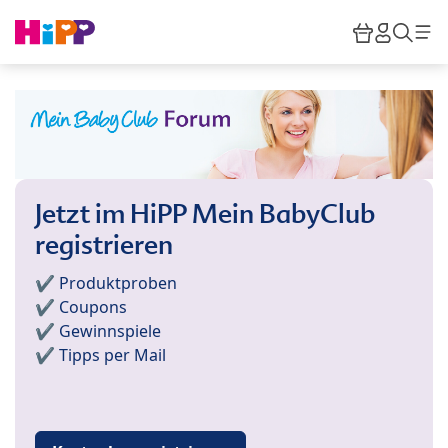
Skip to main content
Warenkor
HiPP M
Such
Jetzt im HiPP Mein BabyClub
registrieren
✔️ Produktproben
✔️ Coupons
✔️ Gewinnspiele
✔️ Tipps per Mail