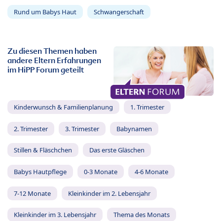
Rund um Babys Haut
Schwangerschaft
Zu diesen Themen haben
andere Eltern Erfahrungen
im HiPP Forum geteilt
Kinderwunsch & Familienplanung
1. Trimester
2. Trimester
3. Trimester
Babynamen
Stillen & Fläschchen
Das erste Gläschen
Babys Hautpflege
0-3 Monate
4-6 Monate
7-12 Monate
Kleinkinder im 2. Lebensjahr
Kleinkinder im 3. Lebensjahr
Thema des Monats