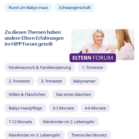
Rund um Babys Haut
Schwangerschaft
Zu diesen Themen haben
andere Eltern Erfahrungen
im HiPP Forum geteilt
Kinderwunsch & Familienplanung
1. Trimester
2. Trimester
3. Trimester
Babynamen
Stillen & Fläschchen
Das erste Gläschen
Babys Hautpflege
0-3 Monate
4-6 Monate
7-12 Monate
Kleinkinder im 2. Lebensjahr
Kleinkinder im 3. Lebensjahr
Thema des Monats