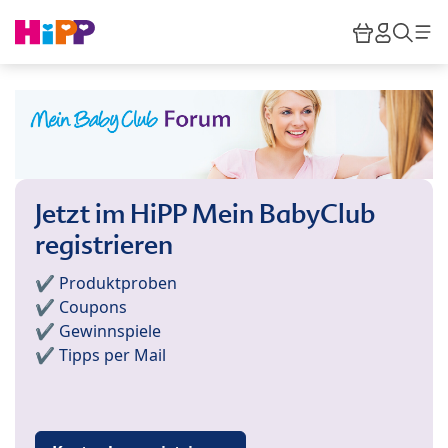
Skip to main content
Warenkor
HiPP M
Such
Jetzt im HiPP Mein BabyClub
registrieren
✔️ Produktproben
✔️ Coupons
✔️ Gewinnspiele
✔️ Tipps per Mail