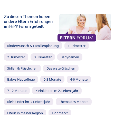
Zu diesen Themen haben
andere Eltern Erfahrungen
im HiPP Forum geteilt
Kinderwunsch & Familienplanung
1. Trimester
2. Trimester
3. Trimester
Babynamen
Stillen & Fläschchen
Das erste Gläschen
Babys Hautpflege
0-3 Monate
4-6 Monate
7-12 Monate
Kleinkinder im 2. Lebensjahr
Kleinkinder im 3. Lebensjahr
Thema des Monats
Eltern in meiner Region
Flohmarkt