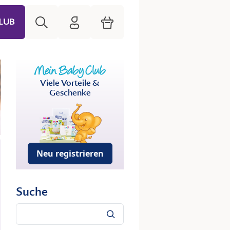
Suche
HiPP Mein Babyclub
Warenkorb
LUB
Viele Vorteile &
Geschenke
Neu registrieren
Suche
Suche