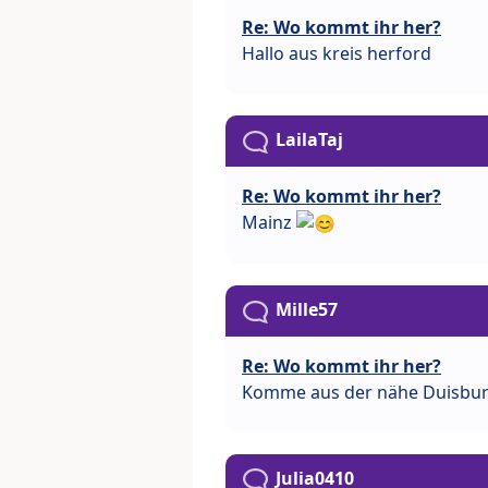
Re: Wo kommt ihr her?
Hallo aus kreis herford
LailaTaj
Re: Wo kommt ihr her?
Mainz
Mille57
Re: Wo kommt ihr her?
Komme aus der nähe Duisbu
Julia0410