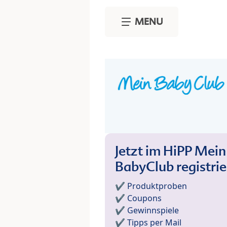
Skip to main content
MENU
Jetzt im HiPP Mein
BabyClub registri
✔️ Produktproben
✔️ Coupons
✔️ Gewinnspiele
✔️ Tipps per Mail