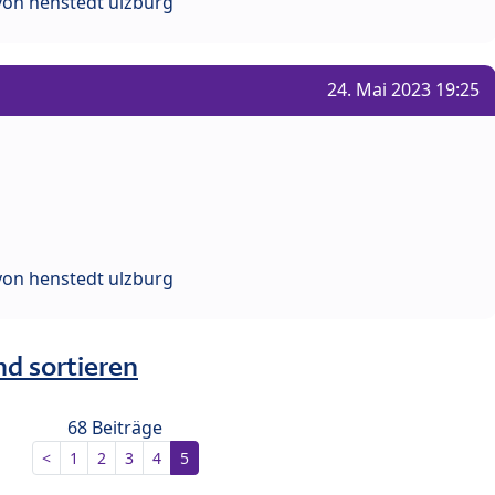
von henstedt ulzburg
24. Mai 2023 19:25
von henstedt ulzburg
nd sortieren
68 Beiträge
<
1
2
3
4
5