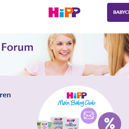
BABYC
eren