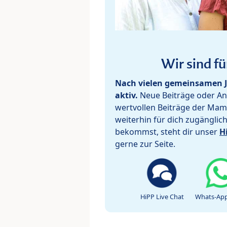
Wir sind fü
Nach vielen gemeinsamen J
aktiv.
Neue Beiträge oder Ant
wertvollen Beiträge der Mam
weiterhin für dich zugänglic
bekommst, steht dir unser
H
gerne zur Seite.
HiPP Live Chat
Whats-App