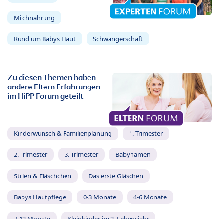
Milchnahrung
Rund um Babys Haut
Schwangerschaft
Zu diesen Themen haben
andere Eltern Erfahrungen
im HiPP Forum geteilt
Kinderwunsch & Familienplanung
1. Trimester
2. Trimester
3. Trimester
Babynamen
Stillen & Fläschchen
Das erste Gläschen
Babys Hautpflege
0-3 Monate
4-6 Monate
7-12 Monate
Kleinkinder im 2. Lebensjahr