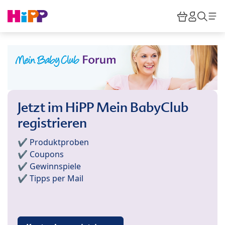
Skip to main content
Warenkor
HiPP M
Such
Jetzt im HiPP Mein BabyClub
registrieren
✔️ Produktproben
✔️ Coupons
✔️ Gewinnspiele
✔️ Tipps per Mail