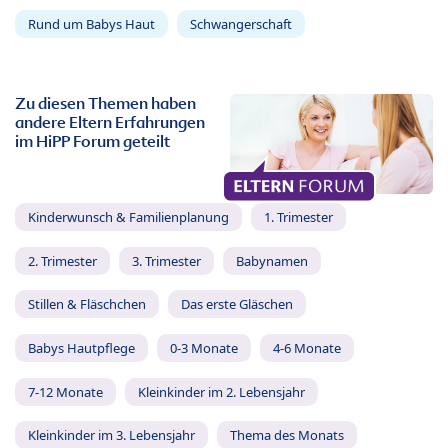
Rund um Babys Haut
Schwangerschaft
Zu diesen Themen haben
andere Eltern Erfahrungen
im HiPP Forum geteilt
Kinderwunsch & Familienplanung
1. Trimester
2. Trimester
3. Trimester
Babynamen
Stillen & Fläschchen
Das erste Gläschen
Babys Hautpflege
0-3 Monate
4-6 Monate
7-12 Monate
Kleinkinder im 2. Lebensjahr
Kleinkinder im 3. Lebensjahr
Thema des Monats