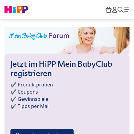
Skip to main content
Warenkor
HiPP M
Such
Jetzt im HiPP Mein BabyClub
registrieren
✔️ Produktproben
✔️ Coupons
✔️ Gewinnspiele
✔️ Tipps per Mail