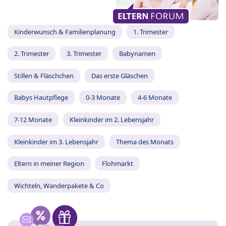
Kinderwunsch & Familienplanung
1. Trimester
2. Trimester
3. Trimester
Babynamen
Stillen & Fläschchen
Das erste Gläschen
Babys Hautpflege
0-3 Monate
4-6 Monate
7-12 Monate
Kleinkinder im 2. Lebensjahr
Kleinkinder im 3. Lebensjahr
Thema des Monats
Eltern in meiner Region
Flohmarkt
Wichteln, Wanderpakete & Co