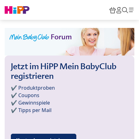
Skip to main content
Warenkor
HiPP M
Such
Jetzt im HiPP Mein BabyClub
registrieren
✔️ Produktproben
✔️ Coupons
✔️ Gewinnspiele
✔️ Tipps per Mail