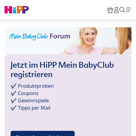
Skip to main content
Warenkor
HiPP M
Such
Jetzt im HiPP Mein BabyClub
registrieren
✔️ Produktproben
✔️ Coupons
✔️ Gewinnspiele
✔️ Tipps per Mail