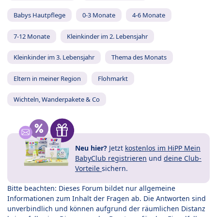
Babys Hautpflege
0-3 Monate
4-6 Monate
7-12 Monate
Kleinkinder im 2. Lebensjahr
Kleinkinder im 3. Lebensjahr
Thema des Monats
Eltern in meiner Region
Flohmarkt
Wichteln, Wanderpakete & Co
Neu hier?
Jetzt
kostenlos im HiPP Mein
BabyClub registrieren
und
deine Club-
Vorteile
sichern.
Bitte beachten: Dieses Forum bildet nur allgemeine
Informationen zum Inhalt der Fragen ab. Die Antworten sind
unverbindlich und können aufgrund der räumlichen Distanz