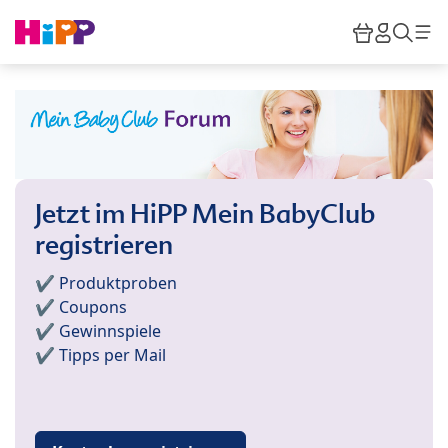
Skip to main content
Warenkor
HiPP M
Such
Jetzt im HiPP Mein BabyClub
registrieren
✔️ Produktproben
✔️ Coupons
✔️ Gewinnspiele
✔️ Tipps per Mail