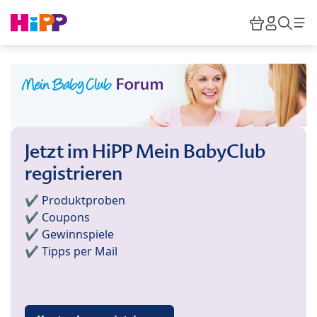
Skip to main content
Warenkor
HiPP M
Such
Jetzt im HiPP Mein BabyClub
registrieren
✔️ Produktproben
✔️ Coupons
✔️ Gewinnspiele
✔️ Tipps per Mail