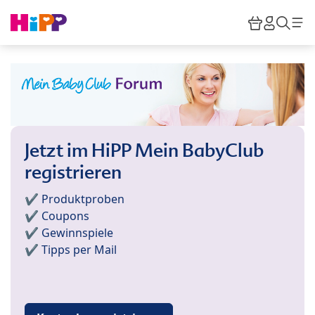
Skip to main content
Warenkor
HiPP M
Such
Jetzt im HiPP Mein BabyClub
registrieren
✔️ Produktproben
✔️ Coupons
✔️ Gewinnspiele
✔️ Tipps per Mail