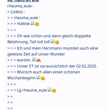
Re: Hallo an alle
rheuma_eule :
> Lislbisl :
> > rheuma_eule :
> > > Hallöle
> > >
> > > Oh wie schön und dann gleich doppelte
Belohnung. Toll toll toll
> > > Ich und mein Herzmann mussten auch eine
gewisse Zeit auf unser Wunder
> > > warten.
> > > Unser ET ist voraussichtlich der 02.02.2020.
> > > Wünsch euch allen einen schönen
Wochenbeginn
> > >
> > > Lg rheume_eule
> >
> >
> >