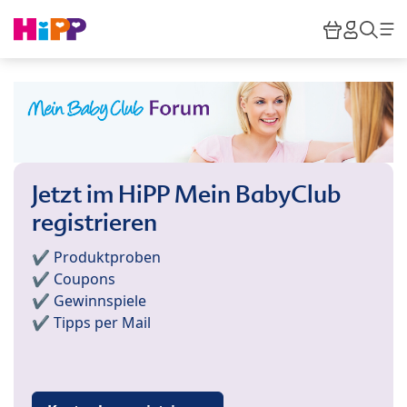
Skip to main content
Warenko
HiPP M
Suc
Jetzt im HiPP Mein BabyClub
registrieren
✔️ Produktproben
✔️ Coupons
✔️ Gewinnspiele
✔️ Tipps per Mail