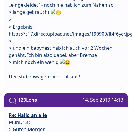
„eingekleidet“ - noch nie hab ich zum Nähen so
> lange gebraucht
>
> Ergebnis:
https://s17.directupload.net/images/190909/lt4f6ycr.jp
>
> und ein babynest hab ich auch vor 2 Wochen
genäht. Ich bin also dabei, aber Bremse
> mich noch ein wenig
Der Stubenwagen sieht toll aus!
123Lena
14. Sep 2019 14:13
Re: Hallo an alle
MunD13 :
> Guten Morgen,