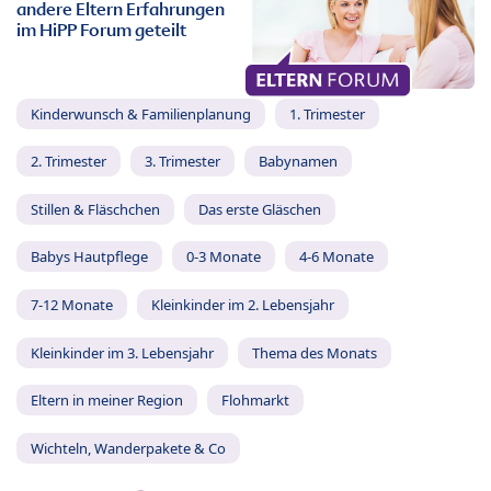
andere Eltern Erfahrungen
im HiPP Forum geteilt
Kinderwunsch & Familienplanung
1. Trimester
2. Trimester
3. Trimester
Babynamen
Stillen & Fläschchen
Das erste Gläschen
Babys Hautpflege
0-3 Monate
4-6 Monate
7-12 Monate
Kleinkinder im 2. Lebensjahr
Kleinkinder im 3. Lebensjahr
Thema des Monats
Eltern in meiner Region
Flohmarkt
Wichteln, Wanderpakete & Co