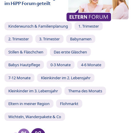
im HiPP Forum geteilt
Kinderwunsch & Familienplanung
1. Trimester
2. Trimester
3. Trimester
Babynamen
Stillen & Fläschchen
Das erste Gläschen
Babys Hautpflege
0-3 Monate
4-6 Monate
7-12 Monate
Kleinkinder im 2. Lebensjahr
Kleinkinder im 3. Lebensjahr
Thema des Monats
Eltern in meiner Region
Flohmarkt
Wichteln, Wanderpakete & Co