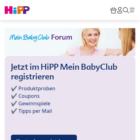
Skip to main content
Warenkor
HiPP M
Such
Jetzt im HiPP Mein BabyClub
registrieren
✔️ Produktproben
✔️ Coupons
✔️ Gewinnspiele
✔️ Tipps per Mail