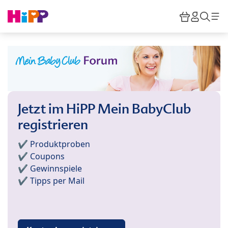
Skip to main content
Warenkor
HiPP M
Such
Jetzt im HiPP Mein BabyClub
registrieren
✔️ Produktproben
✔️ Coupons
✔️ Gewinnspiele
✔️ Tipps per Mail