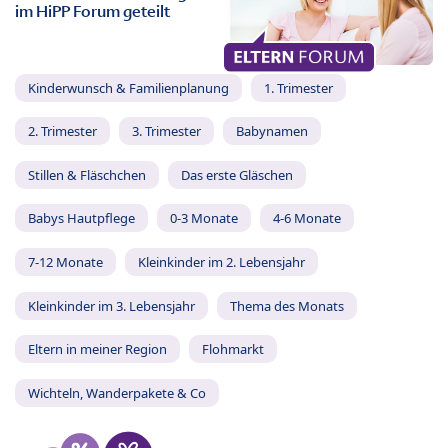
im HiPP Forum geteilt
Kinderwunsch & Familienplanung
1. Trimester
2. Trimester
3. Trimester
Babynamen
Stillen & Fläschchen
Das erste Gläschen
Babys Hautpflege
0-3 Monate
4-6 Monate
7-12 Monate
Kleinkinder im 2. Lebensjahr
Kleinkinder im 3. Lebensjahr
Thema des Monats
Eltern in meiner Region
Flohmarkt
Wichteln, Wanderpakete & Co