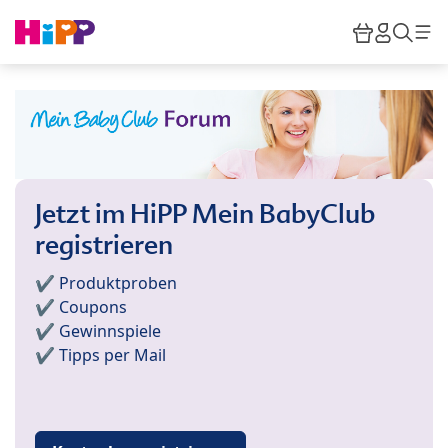
Skip to main content
Warenkor
HiPP M
Such
Jetzt im HiPP Mein BabyClub
registrieren
✔️ Produktproben
✔️ Coupons
✔️ Gewinnspiele
✔️ Tipps per Mail