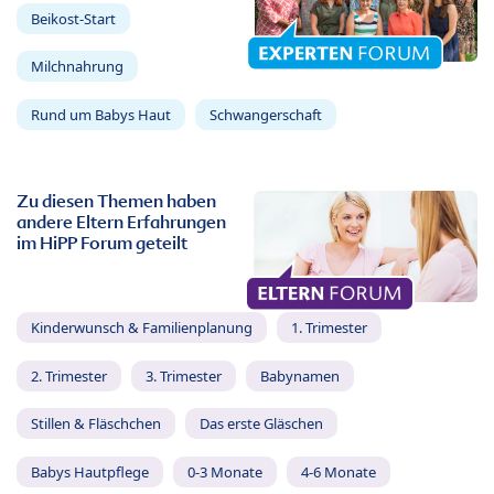
Beikost-Start
Milchnahrung
Rund um Babys Haut
Schwangerschaft
Zu diesen Themen haben
andere Eltern Erfahrungen
im HiPP Forum geteilt
Kinderwunsch & Familienplanung
1. Trimester
2. Trimester
3. Trimester
Babynamen
Stillen & Fläschchen
Das erste Gläschen
Babys Hautpflege
0-3 Monate
4-6 Monate