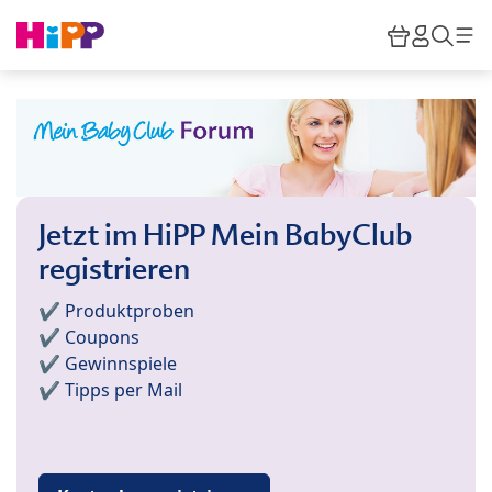
Skip to main content
Warenkor
HiPP M
Such
Jetzt im HiPP Mein BabyClub
registrieren
✔️ Produktproben
✔️ Coupons
✔️ Gewinnspiele
✔️ Tipps per Mail