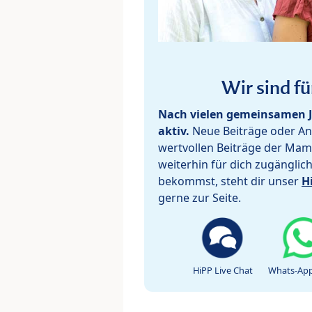
Wir sind fü
Nach vielen gemeinsamen J
aktiv.
Neue Beiträge oder Ant
wertvollen Beiträge der Mam
weiterhin für dich zugänglic
bekommst, steht dir unser
H
gerne zur Seite.
HiPP Live Chat
Whats-App