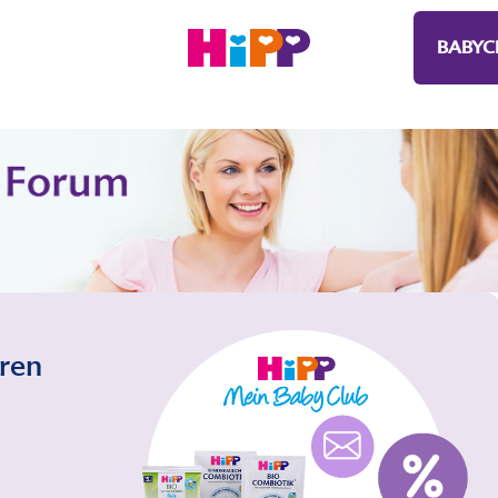
BABYC
eren