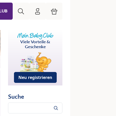
Suche
HiPP Mein Babyclub
Warenkorb
LUB
Viele Vorteile &
Geschenke
Neu registrieren
Suche
Suche