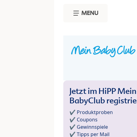
Skip to main content
MENU
Jetzt im HiPP Mein
BabyClub registri
✔️ Produktproben
✔️ Coupons
✔️ Gewinnspiele
✔️ Tipps per Mail