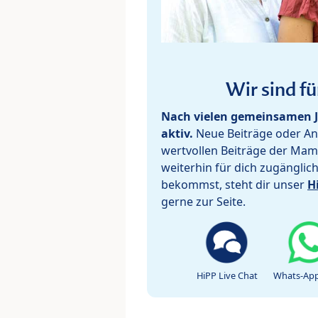
Wir sind fü
Nach vielen gemeinsamen J
aktiv.
Neue Beiträge oder Ant
wertvollen Beiträge der Mam
weiterhin für dich zugänglic
bekommst, steht dir unser
H
gerne zur Seite.
HiPP Live Chat
Whats-App