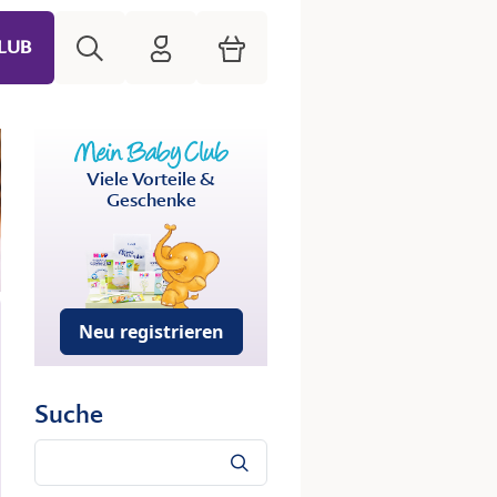
Suche
HiPP Mein Babyclub
Warenkorb
LUB
Viele Vorteile &
Geschenke
Neu registrieren
Suche
Suche