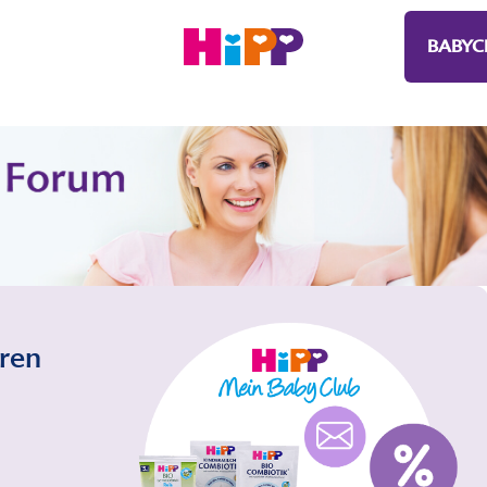
BABYC
eren