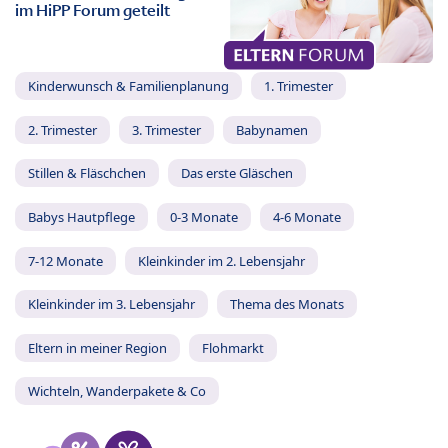
im HiPP Forum geteilt
Kinderwunsch & Familienplanung
1. Trimester
2. Trimester
3. Trimester
Babynamen
Stillen & Fläschchen
Das erste Gläschen
Babys Hautpflege
0-3 Monate
4-6 Monate
7-12 Monate
Kleinkinder im 2. Lebensjahr
Kleinkinder im 3. Lebensjahr
Thema des Monats
Eltern in meiner Region
Flohmarkt
Wichteln, Wanderpakete & Co