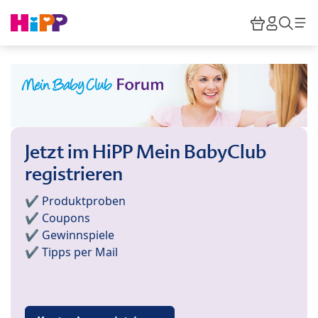
Skip to main content
Warenkor
HiPP M
Such
Jetzt im HiPP Mein BabyClub
registrieren
✔️ Produktproben
✔️ Coupons
✔️ Gewinnspiele
✔️ Tipps per Mail