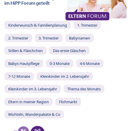
im HiPP Forum geteilt
Kinderwunsch & Familienplanung
1. Trimester
2. Trimester
3. Trimester
Babynamen
Stillen & Fläschchen
Das erste Gläschen
Babys Hautpflege
0-3 Monate
4-6 Monate
7-12 Monate
Kleinkinder im 2. Lebensjahr
Kleinkinder im 3. Lebensjahr
Thema des Monats
Eltern in meiner Region
Flohmarkt
Wichteln, Wanderpakete & Co