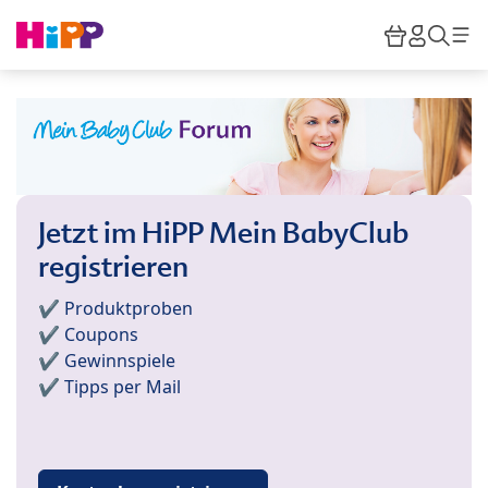
Skip to main content
Warenkor
HiPP M
Such
Jetzt im HiPP Mein BabyClub
registrieren
✔️ Produktproben
✔️ Coupons
✔️ Gewinnspiele
✔️ Tipps per Mail