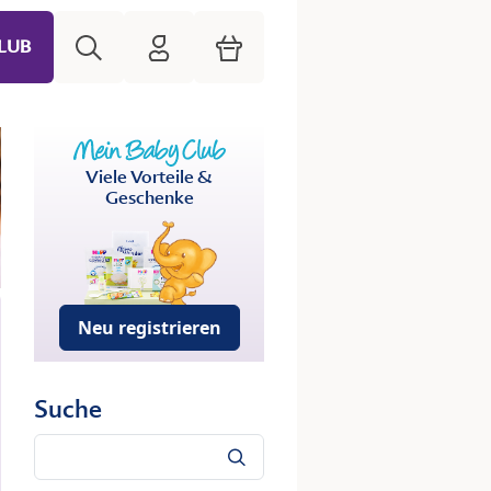
Suche
HiPP Mein Babyclub
Warenkorb
LUB
Viele Vorteile &
Geschenke
Neu registrieren
Suche
Suche