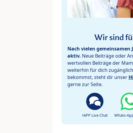
Wir sind fü
Nach vielen gemeinsamen J
aktiv.
Neue Beiträge oder Ant
wertvollen Beiträge der Mam
weiterhin für dich zugänglic
bekommst, steht dir unser
H
gerne zur Seite.
HiPP Live Chat
Whats-App