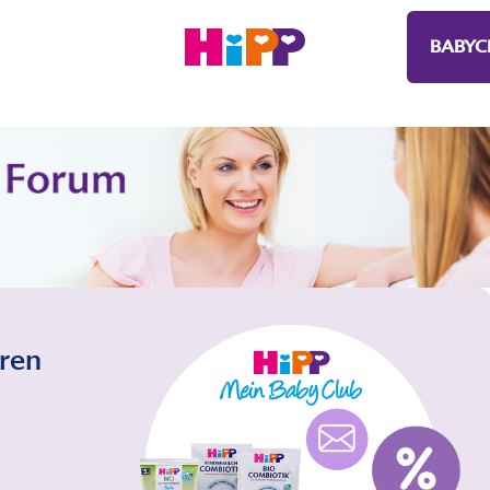
BABYC
eren