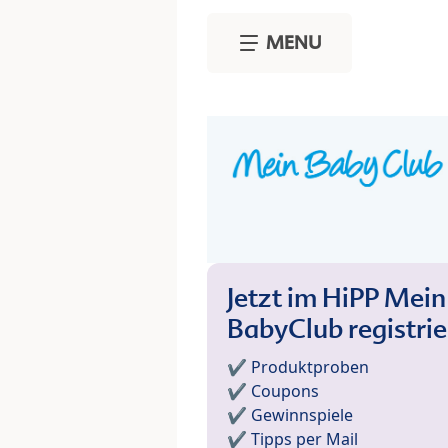
Skip to main content
MENU
Jetzt im HiPP Mein
BabyClub registri
✔️ Produktproben
✔️ Coupons
✔️ Gewinnspiele
✔️ Tipps per Mail