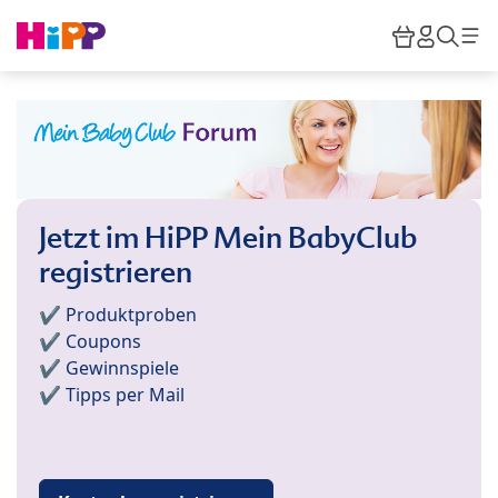
Skip to main content
Warenkor
HiPP M
Such
Jetzt im HiPP Mein BabyClub
registrieren
✔️ Produktproben
✔️ Coupons
✔️ Gewinnspiele
✔️ Tipps per Mail