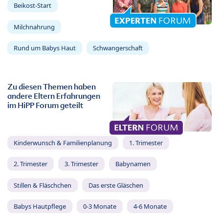
Beikost-Start
Milchnahrung
Rund um Babys Haut
Schwangerschaft
Zu diesen Themen haben
andere Eltern Erfahrungen
im HiPP Forum geteilt
Kinderwunsch & Familienplanung
1. Trimester
2. Trimester
3. Trimester
Babynamen
Stillen & Fläschchen
Das erste Gläschen
Babys Hautpflege
0-3 Monate
4-6 Monate