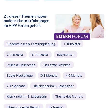
Zu diesen Themen haben
andere Eltern Erfahrungen
im HiPP Forum geteilt
Kinderwunsch & Familienplanung
1. Trimester
2. Trimester
3. Trimester
Babynamen
Stillen & Fläschchen
Das erste Gläschen
Babys Hautpflege
0-3 Monate
4-6 Monate
7-12 Monate
Kleinkinder im 2. Lebensjahr
Kleinkinder im 3. Lebensjahr
Thema des Monats
Eltern in meiner Region
Flohmarkt