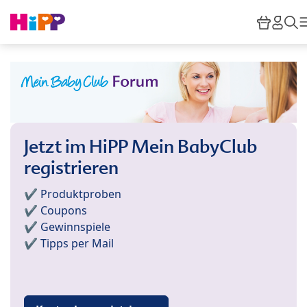
Skip to main content
Waren
HiPP
S
Jetzt im HiPP Mein BabyClub
registrieren
✔️ Produktproben
✔️ Coupons
✔️ Gewinnspiele
✔️ Tipps per Mail