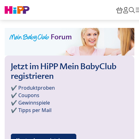
Skip to main content
Waren
HiPP
S
Jetzt im HiPP Mein BabyClub
registrieren
✔️ Produktproben
✔️ Coupons
✔️ Gewinnspiele
✔️ Tipps per Mail