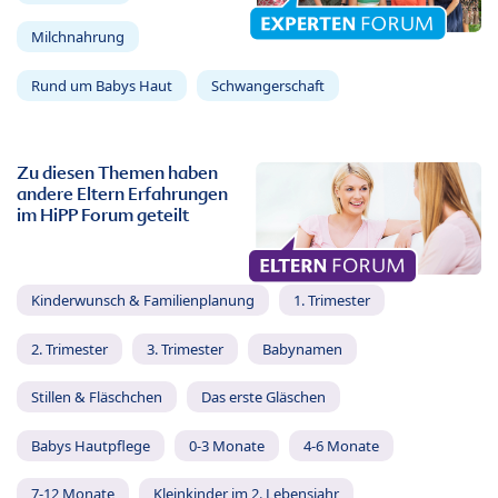
Milchnahrung
Rund um Babys Haut
Schwangerschaft
Zu diesen Themen haben
andere Eltern Erfahrungen
im HiPP Forum geteilt
Kinderwunsch & Familienplanung
1. Trimester
2. Trimester
3. Trimester
Babynamen
Stillen & Fläschchen
Das erste Gläschen
Babys Hautpflege
0-3 Monate
4-6 Monate
7-12 Monate
Kleinkinder im 2. Lebensjahr