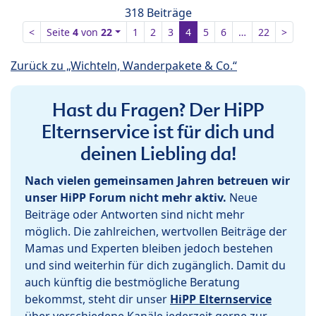
318 Beiträge
<
Seite
4
von
22
1
2
3
4
5
6
…
22
>
Zurück zu „Wichteln, Wanderpakete & Co.“
Hast du Fragen? Der HiPP
Elternservice ist für dich und
deinen Liebling da!
Nach vielen gemeinsamen Jahren betreuen wir
unser HiPP Forum nicht mehr aktiv.
Neue
Beiträge oder Antworten sind nicht mehr
möglich. Die zahlreichen, wertvollen Beiträge der
Mamas und Experten bleiben jedoch bestehen
und sind weiterhin für dich zugänglich. Damit du
auch künftig die bestmögliche Beratung
bekommst, steht dir unser
HiPP Elternservice
über verschiedene Kanäle jederzeit gerne zur