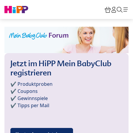
Skip to main content
Warenkor
HiPP M
Such
Jetzt im HiPP Mein BabyClub
registrieren
✔️ Produktproben
✔️ Coupons
✔️ Gewinnspiele
✔️ Tipps per Mail