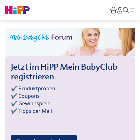
Skip to main content
Warenkor
HiPP M
Such
Jetzt im HiPP Mein BabyClub
registrieren
✔️ Produktproben
✔️ Coupons
✔️ Gewinnspiele
✔️ Tipps per Mail