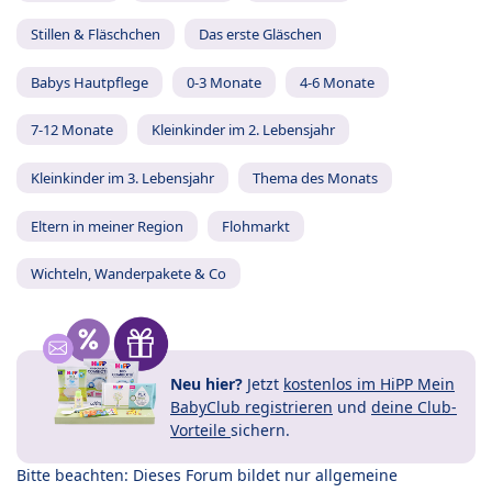
Stillen & Fläschchen
Das erste Gläschen
Babys Hautpflege
0-3 Monate
4-6 Monate
7-12 Monate
Kleinkinder im 2. Lebensjahr
Kleinkinder im 3. Lebensjahr
Thema des Monats
Eltern in meiner Region
Flohmarkt
Wichteln, Wanderpakete & Co
Neu hier?
Jetzt
kostenlos im HiPP Mein
BabyClub registrieren
und
deine Club-
Vorteile
sichern.
Bitte beachten: Dieses Forum bildet nur allgemeine