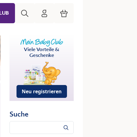
Suche
HiPP Mein Babyclub
Warenkorb
LUB
Viele Vorteile &
Geschenke
Neu registrieren
Suche
Suche