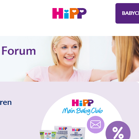
BABYC
eren