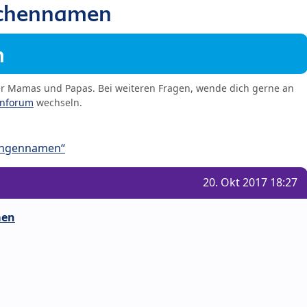
chennamen
m
er Mamas und Papas. Bei weiteren Fragen, wende dich gerne an
enforum
wechseln.
ungennamen“
20. Okt 2017 18:27
men