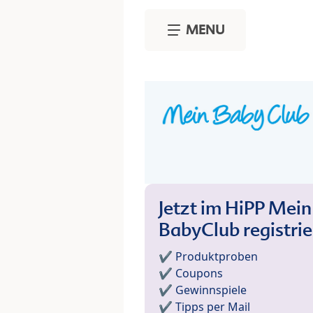
Skip to main content
MENU
Jetzt im HiPP Mein
BabyClub registri
✔️ Produktproben
✔️ Coupons
✔️ Gewinnspiele
✔️ Tipps per Mail