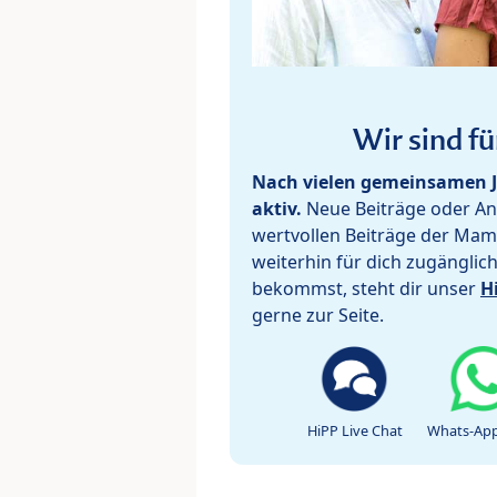
Wir sind fü
Nach vielen gemeinsamen J
aktiv.
Neue Beiträge oder Ant
wertvollen Beiträge der Mam
weiterhin für dich zugänglic
bekommst, steht dir unser
H
gerne zur Seite.
HiPP Live Chat
Whats-App