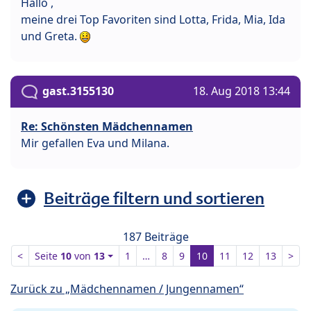
Hallo ,
meine drei Top Favoriten sind Lotta, Frida, Mia, Ida
und Greta.
gast.3155130
18. Aug 2018 13:44
Re: Schönsten Mädchennamen
Mir gefallen Eva und Milana.
Beiträge filtern und sortieren
187 Beiträge
<
Seite
10
von
13
1
…
8
9
10
11
12
13
>
Zurück zu „Mädchennamen / Jungennamen“