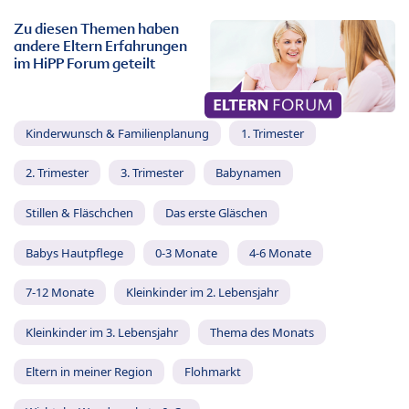
Zu diesen Themen haben
andere Eltern Erfahrungen
im HiPP Forum geteilt
Kinderwunsch & Familienplanung
1. Trimester
2. Trimester
3. Trimester
Babynamen
Stillen & Fläschchen
Das erste Gläschen
Babys Hautpflege
0-3 Monate
4-6 Monate
7-12 Monate
Kleinkinder im 2. Lebensjahr
Kleinkinder im 3. Lebensjahr
Thema des Monats
Eltern in meiner Region
Flohmarkt