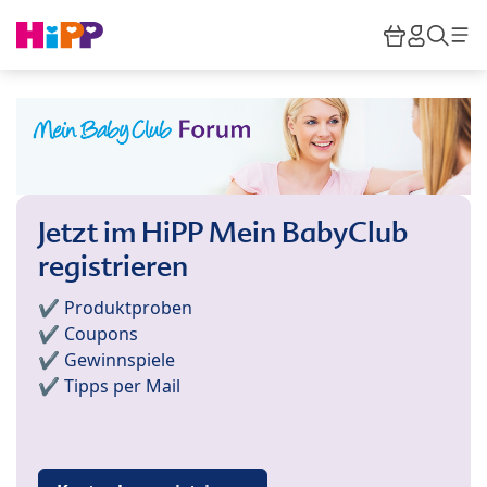
Skip to main content
Warenkor
HiPP M
Such
Jetzt im HiPP Mein BabyClub
registrieren
✔️ Produktproben
✔️ Coupons
✔️ Gewinnspiele
✔️ Tipps per Mail