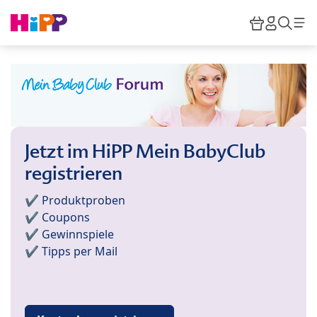
Skip to main content
Warenkor
HiPP M
Such
Jetzt im HiPP Mein BabyClub
registrieren
✔️ Produktproben
✔️ Coupons
✔️ Gewinnspiele
✔️ Tipps per Mail