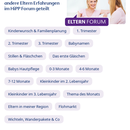
andere Eltern Erfahrungen
im HiPP Forum geteilt
Kinderwunsch & Familienplanung
1. Trimester
2. Trimester
3. Trimester
Babynamen
Stillen & Fläschchen
Das erste Gläschen
Babys Hautpflege
0-3 Monate
4-6 Monate
7-12 Monate
Kleinkinder im 2. Lebensjahr
Kleinkinder im 3. Lebensjahr
Thema des Monats
Eltern in meiner Region
Flohmarkt
Wichteln, Wanderpakete & Co