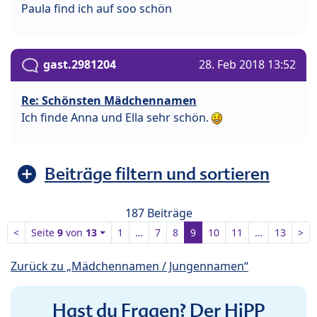
Paula find ich auf soo schön
gast.2981204
28. Feb 2018 13:52
Re: Schönsten Mädchennamen
Ich finde Anna und Ella sehr schön.
Beiträge filtern und sortieren
187 Beiträge
<
Seite
9
von
13
1
…
7
8
9
10
11
…
13
>
Zurück zu „Mädchennamen / Jungennamen“
Hast du Fragen? Der HiPP