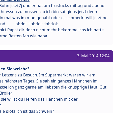
 Sohn jetzt7j und er hat am früstücks mittag und abend
cht essen zu müssen z.b ich bin sat giebs jetzt denn
in mal was im mud gehabt oder es schmeckt will jetzt ne
. :lol: :lol: :lol: :lol: :lol: :lol:
chirt Papst dir doch nicht mehr bekomme ichs ich hatte
namo Resten fan wie papa
7. Mai 2014 12:04
en Sie welche?
ar Letzens zu Besuch. Im Supermarkt waren wir am
es nächsten Tages. Sie sah ein ganzes Hähnchen im
 esse ich ganz gerne am liebsten die knusprige Haut. Gut
roiler.
sie willst du Helfen das Hänchen mit der
n.
 sie plötzlich ist das Schwein?