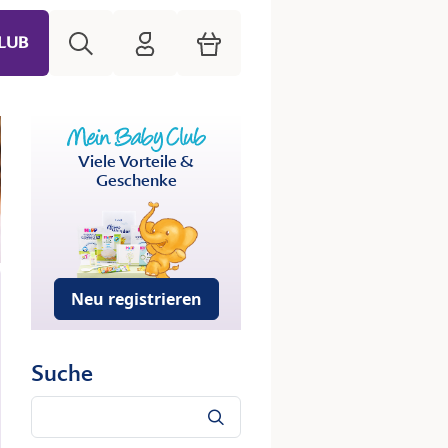
Suche
HiPP Mein Babyclub
Warenkorb
LUB
Viele Vorteile &
Geschenke
Neu registrieren
Suche
Suche