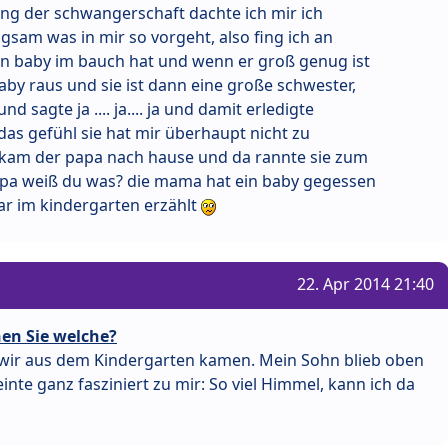
ang der schwangerschaft dachte ich mir ich
ngsam was in mir so vorgeht, also fing ich an
in baby im bauch hat und wenn er groß genug ist
aby raus und sie ist dann eine große schwester,
d sagte ja .... ja.... ja und damit erledigte
 das gefühl sie hat mir überhaupt nicht zu
 kam der papa nach hause und da rannte sie zum
apa weiß du was? die mama hat ein baby gegessen
ar im kindergarten erzählt
22. Apr 2014 21:40
en Sie welche?
ls wir aus dem Kindergarten kamen. Mein Sohn blieb oben
nte ganz fasziniert zu mir: So viel Himmel, kann ich da