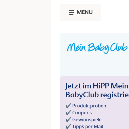
Skip to main content
MENU
Jetzt im HiPP Mein
BabyClub registri
✔️ Produktproben
✔️ Coupons
✔️ Gewinnspiele
✔️ Tipps per Mail