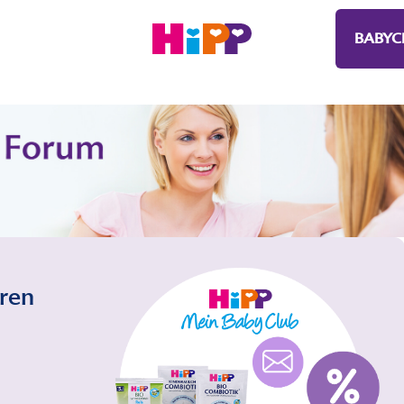
BABYC
eren