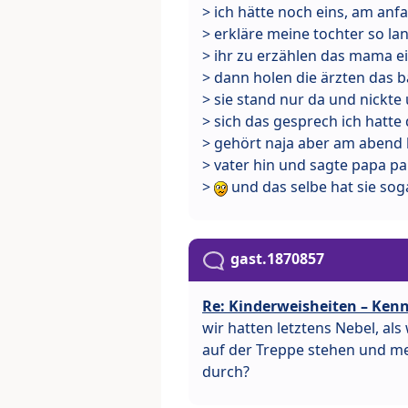
> ich hätte noch eins, am anf
> erkläre meine tochter so la
> ihr zu erzählen das mama e
> dann holen die ärzten das b
> sie stand nur da und nickte un
> sich das gesprech ich hatte
> gehört naja aber am abend
> vater hin und sagte papa p
>
und das selbe hat sie sog
gast.1870857
Re: Kinderweisheiten – Kenn
wir hatten letztens Nebel, a
auf der Treppe stehen und mei
durch?