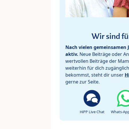
Wir sind fü
Nach vielen gemeinsamen J
aktiv.
Neue Beiträge oder Ant
wertvollen Beiträge der Mam
weiterhin für dich zugänglic
bekommst, steht dir unser
H
gerne zur Seite.
HiPP Live Chat
Whats-App