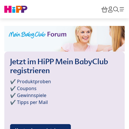
Skip to main content
Warenkor
HiPP M
Such
Jetzt im HiPP Mein BabyClub
registrieren
✔️ Produktproben
✔️ Coupons
✔️ Gewinnspiele
✔️ Tipps per Mail