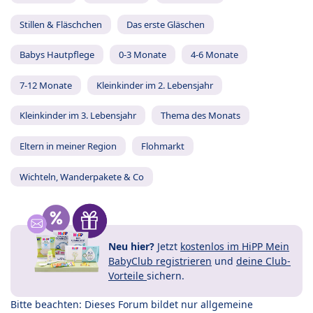
Stillen & Fläschchen
Das erste Gläschen
Babys Hautpflege
0-3 Monate
4-6 Monate
7-12 Monate
Kleinkinder im 2. Lebensjahr
Kleinkinder im 3. Lebensjahr
Thema des Monats
Eltern in meiner Region
Flohmarkt
Wichteln, Wanderpakete & Co
Neu hier?
Jetzt
kostenlos im HiPP Mein
BabyClub registrieren
und
deine Club-
Vorteile
sichern.
Bitte beachten: Dieses Forum bildet nur allgemeine