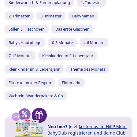
Kinderwunsch & Familienplanung
1. Trimester
2. Trimester
3. Trimester
Babynamen
Stillen & Fläschchen
Das erste Gläschen
Babys Hautpflege
0-3 Monate
4-6 Monate
7-12 Monate
Kleinkinder im 2. Lebensjahr
Kleinkinder im 3. Lebensjahr
Thema des Monats
Eltern in meiner Region
Flohmarkt
Wichteln, Wanderpakete & Co
Neu hier?
Jetzt
kostenlos im HiPP Mein
BabyClub registrieren
und
deine Club-