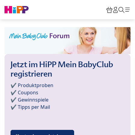
Skip to main content
Warenkor
HiPP M
Such
Jetzt im HiPP Mein BabyClub
registrieren
✔️ Produktproben
✔️ Coupons
✔️ Gewinnspiele
✔️ Tipps per Mail