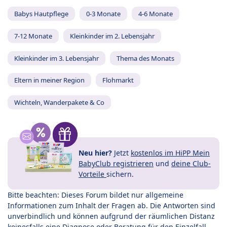
Babys Hautpflege
0-3 Monate
4-6 Monate
7-12 Monate
Kleinkinder im 2. Lebensjahr
Kleinkinder im 3. Lebensjahr
Thema des Monats
Eltern in meiner Region
Flohmarkt
Wichteln, Wanderpakete & Co
Neu hier?
Jetzt
kostenlos im HiPP Mein
BabyClub registrieren
und
deine Club-
Vorteile
sichern.
Bitte beachten: Dieses Forum bildet nur allgemeine
Informationen zum Inhalt der Fragen ab. Die Antworten sind
unverbindlich und können aufgrund der räumlichen Distanz
keinesfalls eine Diagnose oder Beratung für den Einzelfall