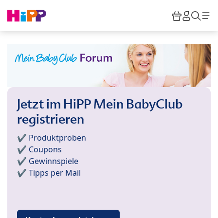
Skip to main content
Warenkor
HiPP M
Such
Jetzt im HiPP Mein BabyClub
registrieren
✔️ Produktproben
✔️ Coupons
✔️ Gewinnspiele
✔️ Tipps per Mail