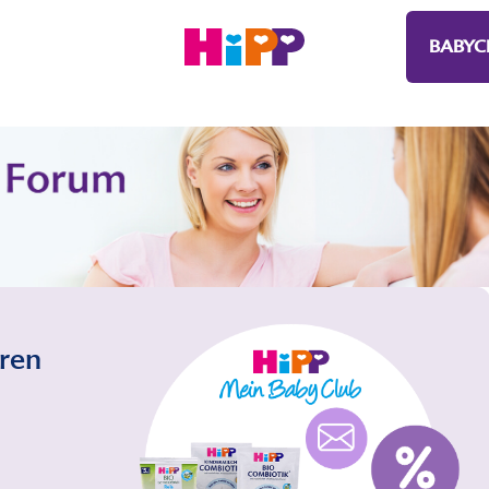
BABYC
eren