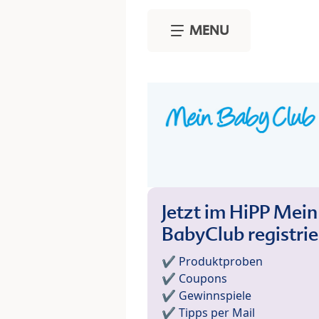
Skip to main content
MENU
Jetzt im HiPP Mein
BabyClub registri
✔️ Produktproben
✔️ Coupons
✔️ Gewinnspiele
✔️ Tipps per Mail