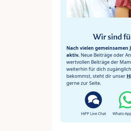
Wir sind fü
Nach vielen gemeinsamen J
aktiv.
Neue Beiträge oder Ant
wertvollen Beiträge der Mam
weiterhin für dich zugänglic
bekommst, steht dir unser
H
gerne zur Seite.
HiPP Live Chat
Whats-App