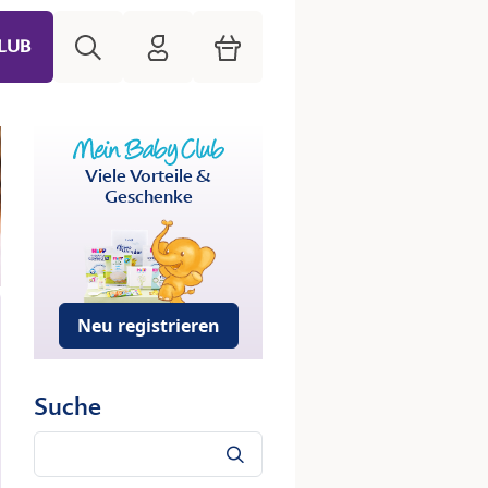
Suche
HiPP Mein Babyclub
Warenkorb
LUB
Viele Vorteile &
Geschenke
Neu registrieren
Suche
Suche