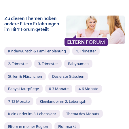
Zu diesen Themen haben
andere Eltern Erfahrungen
im HiPP Forum geteilt
Kinderwunsch & Familienplanung
1. Trimester
2. Trimester
3. Trimester
Babynamen
Stillen & Fläschchen
Das erste Gläschen
Babys Hautpflege
0-3 Monate
4-6 Monate
7-12 Monate
Kleinkinder im 2. Lebensjahr
Kleinkinder im 3. Lebensjahr
Thema des Monats
Eltern in meiner Region
Flohmarkt