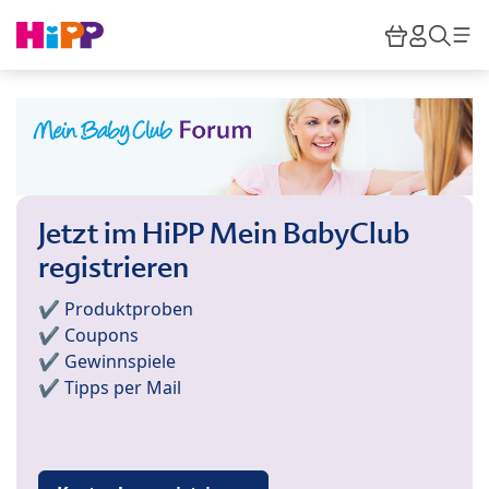
Skip to main content
Warenkor
HiPP M
Such
Jetzt im HiPP Mein BabyClub
registrieren
✔️ Produktproben
✔️ Coupons
✔️ Gewinnspiele
✔️ Tipps per Mail