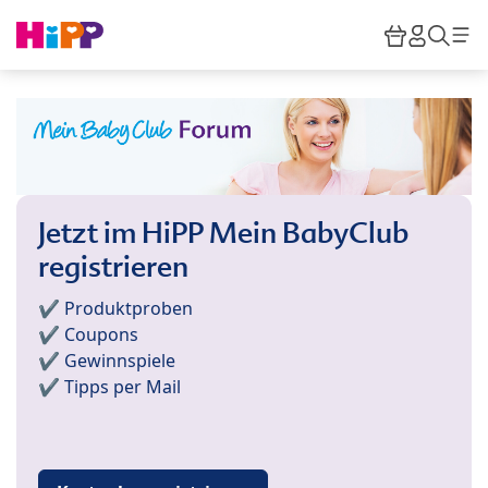
Skip to main content
Warenkor
HiPP M
Such
Jetzt im HiPP Mein BabyClub
registrieren
✔️ Produktproben
✔️ Coupons
✔️ Gewinnspiele
✔️ Tipps per Mail