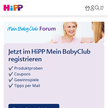
Skip to main content
Warenkor
HiPP M
Such
Jetzt im HiPP Mein BabyClub
registrieren
✔️ Produktproben
✔️ Coupons
✔️ Gewinnspiele
✔️ Tipps per Mail