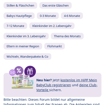
Stillen & Fläschchen
Das erste Gläschen
Babys Hautpflege
0-3 Monate
4-6 Monate
7-12 Monate
Kleinkinder im 2. Lebensjahr
Kleinkinder im 3. Lebensjahr
Thema des Monats
Eltern in meiner Region
Flohmarkt
Wichteln, Wanderpakete & Co
Neu hier?
Jetzt
kostenlos im HiPP Mein
BabyClub registrieren
und
deine Club-
Vorteile
sichern.
Bitte beachten: Dieses Forum bildet nur allgemeine
Informationen zum Inhalt der Fragen ab. Die Antworten sind