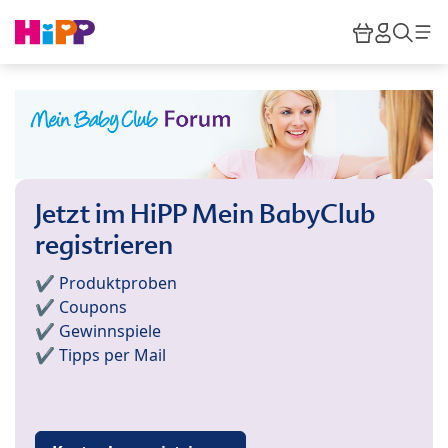
Skip to main content
Warenkor
HiPP M
Such
Jetzt im HiPP Mein BabyClub
registrieren
✔️ Produktproben
✔️ Coupons
✔️ Gewinnspiele
✔️ Tipps per Mail