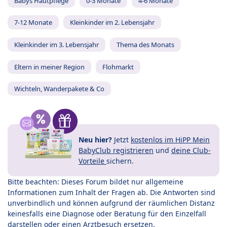
Babys Hautpflege
0-3 Monate
4-6 Monate
7-12 Monate
Kleinkinder im 2. Lebensjahr
Kleinkinder im 3. Lebensjahr
Thema des Monats
Eltern in meiner Region
Flohmarkt
Wichteln, Wanderpakete & Co
Neu hier?
Jetzt
kostenlos im HiPP Mein
BabyClub registrieren
und
deine Club-
Vorteile
sichern.
Bitte beachten: Dieses Forum bildet nur allgemeine
Informationen zum Inhalt der Fragen ab. Die Antworten sind
unverbindlich und können aufgrund der räumlichen Distanz
keinesfalls eine Diagnose oder Beratung für den Einzelfall
darstellen oder einen Arztbesuch ersetzen.