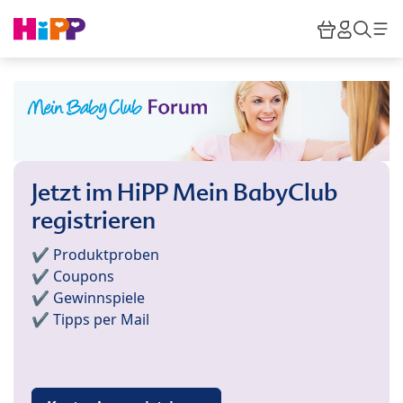
Skip to main content
Warenkor
HiPP M
Such
Jetzt im HiPP Mein BabyClub
registrieren
✔️ Produktproben
✔️ Coupons
✔️ Gewinnspiele
✔️ Tipps per Mail