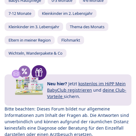
Babys Hautpflege
0-3 Monate
4-6 Monate
7-12 Monate
Kleinkinder im 2. Lebensjahr
Kleinkinder im 3. Lebensjahr
Thema des Monats
Eltern in meiner Region
Flohmarkt
Wichteln, Wanderpakete & Co
Neu hier?
Jetzt
kostenlos im HiPP Mein
BabyClub registrieren
und
deine Club-
Vorteile
sichern.
Bitte beachten: Dieses Forum bildet nur allgemeine
Informationen zum Inhalt der Fragen ab. Die Antworten sind
unverbindlich und können aufgrund der räumlichen Distanz
keinesfalls eine Diagnose oder Beratung für den Einzelfall
darstellen oder einen Arztbesuch ersetzen.