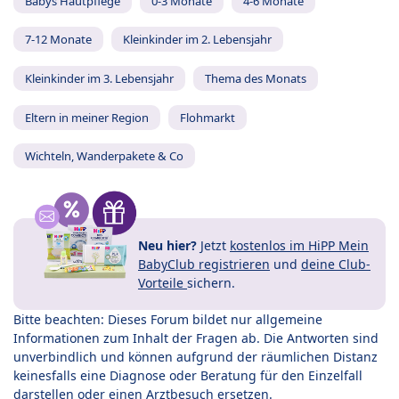
Babys Hautpflege
0-3 Monate
4-6 Monate
7-12 Monate
Kleinkinder im 2. Lebensjahr
Kleinkinder im 3. Lebensjahr
Thema des Monats
Eltern in meiner Region
Flohmarkt
Wichteln, Wanderpakete & Co
Neu hier?
Jetzt
kostenlos im HiPP Mein
BabyClub registrieren
und
deine Club-
Vorteile
sichern.
Bitte beachten: Dieses Forum bildet nur allgemeine
Informationen zum Inhalt der Fragen ab. Die Antworten sind
unverbindlich und können aufgrund der räumlichen Distanz
keinesfalls eine Diagnose oder Beratung für den Einzelfall
darstellen oder einen Arztbesuch ersetzen.