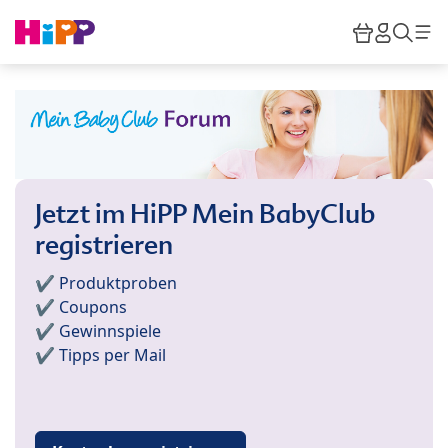
Skip to main content
Warenkor
HiPP M
Such
Jetzt im HiPP Mein BabyClub
registrieren
✔️ Produktproben
✔️ Coupons
✔️ Gewinnspiele
✔️ Tipps per Mail