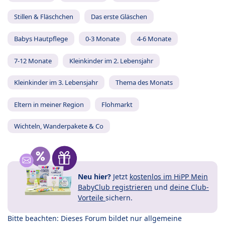
Stillen & Fläschchen
Das erste Gläschen
Babys Hautpflege
0-3 Monate
4-6 Monate
7-12 Monate
Kleinkinder im 2. Lebensjahr
Kleinkinder im 3. Lebensjahr
Thema des Monats
Eltern in meiner Region
Flohmarkt
Wichteln, Wanderpakete & Co
Neu hier?
Jetzt
kostenlos im HiPP Mein
BabyClub registrieren
und
deine Club-
Vorteile
sichern.
Bitte beachten: Dieses Forum bildet nur allgemeine