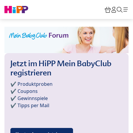
Skip to main content
Warenkor
HiPP M
Such
Jetzt im HiPP Mein BabyClub
registrieren
✔️ Produktproben
✔️ Coupons
✔️ Gewinnspiele
✔️ Tipps per Mail