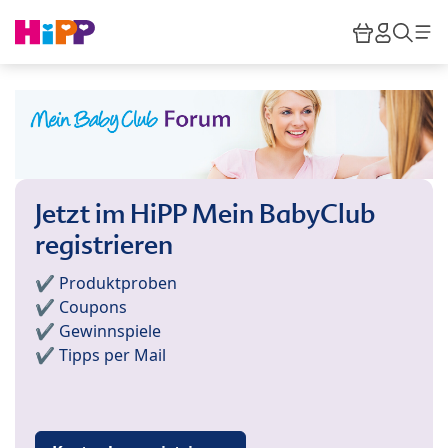
Skip to main content
Warenkor
HiPP M
Such
Jetzt im HiPP Mein BabyClub
registrieren
✔️ Produktproben
✔️ Coupons
✔️ Gewinnspiele
✔️ Tipps per Mail