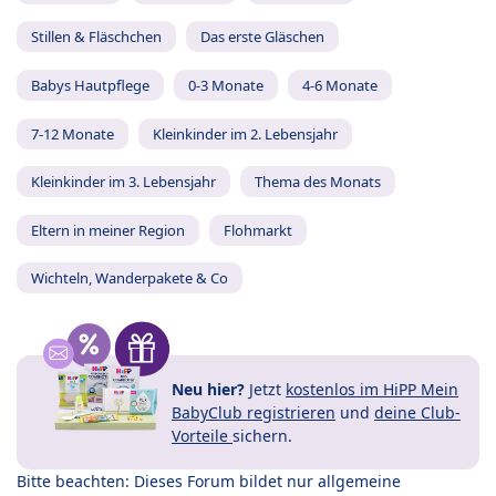
Stillen & Fläschchen
Das erste Gläschen
Babys Hautpflege
0-3 Monate
4-6 Monate
7-12 Monate
Kleinkinder im 2. Lebensjahr
Kleinkinder im 3. Lebensjahr
Thema des Monats
Eltern in meiner Region
Flohmarkt
Wichteln, Wanderpakete & Co
Neu hier?
Jetzt
kostenlos im HiPP Mein
BabyClub registrieren
und
deine Club-
Vorteile
sichern.
Bitte beachten: Dieses Forum bildet nur allgemeine