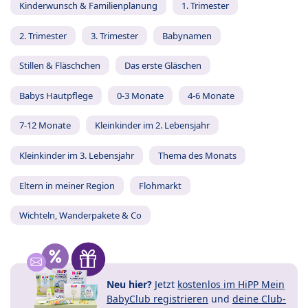
Kinderwunsch & Familienplanung
1. Trimester
2. Trimester
3. Trimester
Babynamen
Stillen & Fläschchen
Das erste Gläschen
Babys Hautpflege
0-3 Monate
4-6 Monate
7-12 Monate
Kleinkinder im 2. Lebensjahr
Kleinkinder im 3. Lebensjahr
Thema des Monats
Eltern in meiner Region
Flohmarkt
Wichteln, Wanderpakete & Co
Neu hier?
Jetzt
kostenlos im HiPP Mein
BabyClub registrieren
und
deine Club-