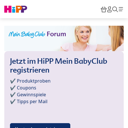
Skip to main content
Warenkor
HiPP M
Such
Jetzt im HiPP Mein BabyClub
registrieren
✔️ Produktproben
✔️ Coupons
✔️ Gewinnspiele
✔️ Tipps per Mail