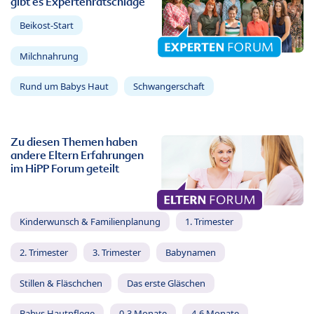
gibt es Expertenratschläge
Beikost-Start
Milchnahrung
Rund um Babys Haut
Schwangerschaft
Zu diesen Themen haben
andere Eltern Erfahrungen
im HiPP Forum geteilt
Kinderwunsch & Familienplanung
1. Trimester
2. Trimester
3. Trimester
Babynamen
Stillen & Fläschchen
Das erste Gläschen
Babys Hautpflege
0-3 Monate
4-6 Monate