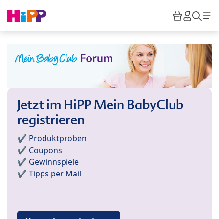
Skip to main content
Warenkor
HiPP M
Such
Jetzt im HiPP Mein BabyClub
registrieren
✔️ Produktproben
✔️ Coupons
✔️ Gewinnspiele
✔️ Tipps per Mail