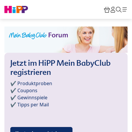
Skip to main content
Warenkor
HiPP M
Such
Jetzt im HiPP Mein BabyClub
registrieren
✔️ Produktproben
✔️ Coupons
✔️ Gewinnspiele
✔️ Tipps per Mail