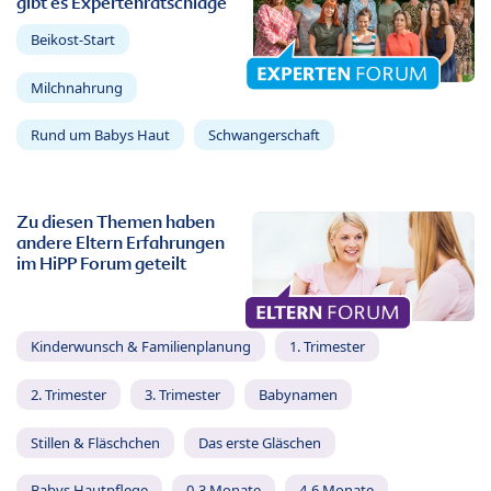
gibt es Expertenratschläge
Beikost-Start
Milchnahrung
Rund um Babys Haut
Schwangerschaft
Zu diesen Themen haben
andere Eltern Erfahrungen
im HiPP Forum geteilt
Kinderwunsch & Familienplanung
1. Trimester
2. Trimester
3. Trimester
Babynamen
Stillen & Fläschchen
Das erste Gläschen
Babys Hautpflege
0-3 Monate
4-6 Monate