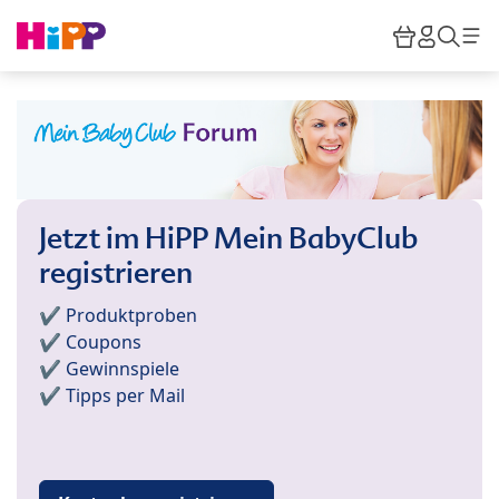
Skip to main content
Warenkor
HiPP M
Such
Jetzt im HiPP Mein BabyClub
registrieren
✔️ Produktproben
✔️ Coupons
✔️ Gewinnspiele
✔️ Tipps per Mail