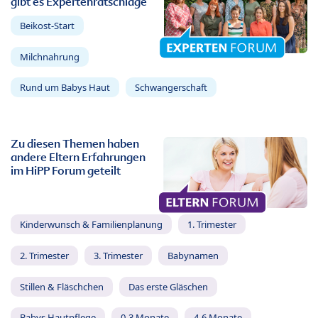
gibt es Expertenratschläge
Beikost-Start
Milchnahrung
Rund um Babys Haut
Schwangerschaft
Zu diesen Themen haben
andere Eltern Erfahrungen
im HiPP Forum geteilt
Kinderwunsch & Familienplanung
1. Trimester
2. Trimester
3. Trimester
Babynamen
Stillen & Fläschchen
Das erste Gläschen
Babys Hautpflege
0-3 Monate
4-6 Monate